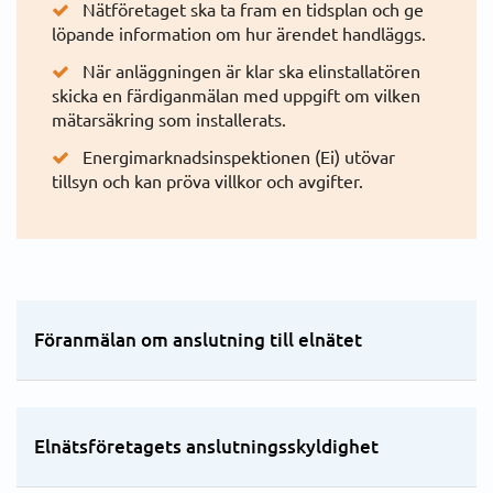
Nätföretaget ska ta fram en tidsplan och ge
löpande information om hur ärendet handläggs.
El i hyresrätt och bostadsrätt
När anläggningen är klar ska elinstallatören
skicka en färdiganmälan med uppgift om vilken
Välja elavtal
mätarsäkring som installerats.
Energimarknadsinspektionen (Ei) utövar
Elförbrukning
tillsyn och kan pröva villkor och avgifter.
Elpriser statistik
Andelsel
Föranmälan om anslutning till elnätet
Fakturering och betalning
Elnätsföretagets anslutningsskyldighet