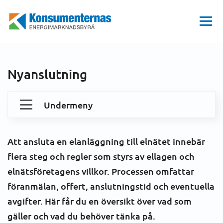
Hem
EL
Dina elavtal och kostnader
Elhandelsavtalet
Ska du flytta eller teckna ett nytt elavtal?
Energimarknadsbyrån
Ingå eller avsluta avtal
Nyanslutning
Nyanslutning
Undermeny
Dina elavtal och kostnader
Att ansluta en elanläggning till elnätet innebär
Elnätsavtalet
Konsumenträtt
flera steg och regler som styrs av ellagen och
elnätsföretagens villkor. Processen omfattar
Elhandelsavtalet
Elmarknaden
föranmälan, offert, anslutningstid och eventuella
avgifter. Här får du en översikt över vad som
Ska du flytta eller teckna ett nytt elavtal?
gäller och vad du behöver tänka på.