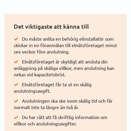
Ingå eller avsluta avtal
Inflyttning
Det viktigaste att känna till
Utflyttning
Du måste anlita en behörig elinstallatör som
skickar in en föranmälan till elnätsföretaget minst
Flytta ihop och flytta isär
sex veckor före anslutning.
Elnätsföretaget är skyldigt att ansluta din
Nyanslutning
anläggning på skäliga villkor, men anslutning kan
nekas vid kapacitetsbrist.
Deposition/Förskott
Elnätsföretaget får ta ut en skälig
anslutningsavgift.
Konkurs
Anslutningen ska ske inom skälig tid och får
normalt inte ta längre än två år.
Dödsbo
Du har rätt att få skriftlig information om
villkor och anslutningsavgifter.
Fullmakt