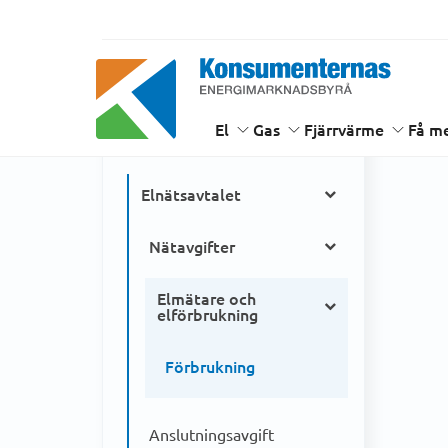
Hem
EL
Dina elavtal och kostnader
Elnätsa
Energimarknadsbyrån
Dina elavtal och
El
Gas
Fjärrvärme
Få me
kostnader
Elnätsavtalet
Nätavgifter
Elmätare och
elförbrukning
Förbrukning
Anslutningsavgift