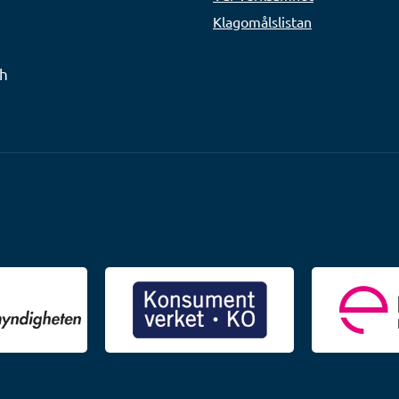
Klagomålslistan
ch