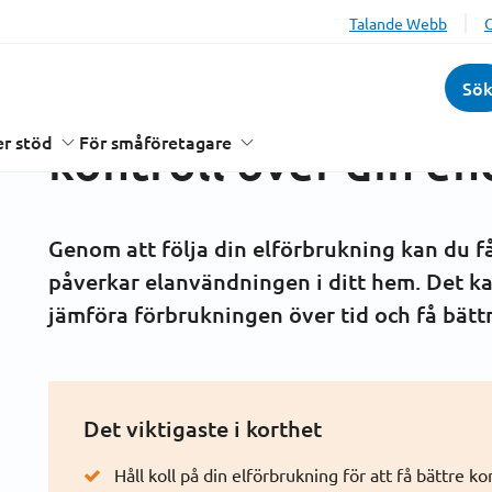
Talande Webb
vtalet
Nätavgifter
Elmätare och elförbrukning
Förbrukning
Sö
Följ din elförbrukni
r stöd
För småföretagare
kontroll över din e
Genom att följa din elförbrukning kan du få
påverkar elanvändningen i ditt hem. Det kan
jämföra förbrukningen över tid och få
bättr
Det viktigaste i korthet
Håll koll på din elförbrukning för att få bättre ko