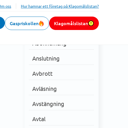
Om oss
Hur hamnar ett företag på Klagomålslistan?
k
Gaspriskollen
Klagomålslistan
Kategorier
Abonnemang
Anslutning
Avbrott
Avläsning
Avstängning
Avtal