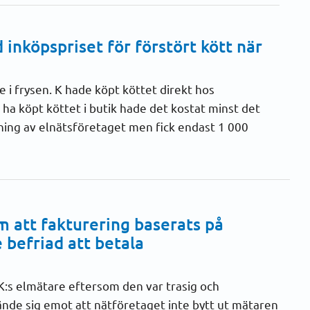
inköpspriset för förstört kött när
 i frysen. K hade köpt köttet direkt hos
ha köpt köttet i butik hade det kostat minst det
ning av elnätsföretaget men fick endast 1 000
 att fakturering baserats på
 befriad att betala
K:s elmätare eftersom den var trasig och
ände sig emot att nätföretaget inte bytt ut mätaren