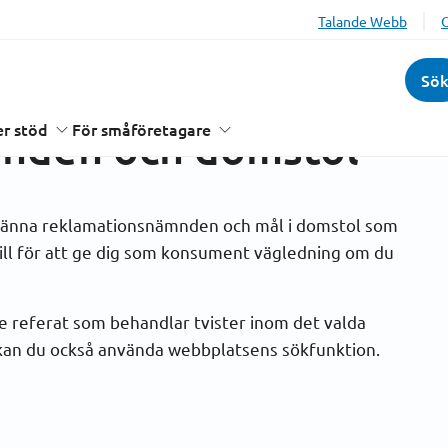
Talande Webb
ationsnämnden och domstol
Sö
änna
r stöd
För småföretagare
nden och domstol
llmänna reklamationsnämnden och mål i domstol som
till för att ge dig som konsument vägledning om du
de referat som behandlar tvister inom det valda
 kan du också använda webbplatsens sökfunktion.