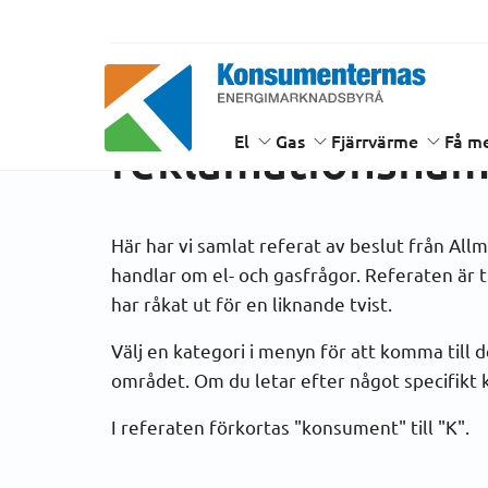
Hem
Få mer stöd
Beslut från Allmänna reklam
Beslut från Allm
Energimarknadsbyrån
El
Gas
Fjärrvärme
Få me
reklamationsnäm
Här har vi samlat referat av beslut från A
handlar om el- och gasfrågor. Referaten är 
har råkat ut för en liknande tvist.
Välj en kategori i menyn för att komma till 
området. Om du letar efter något specifikt
I referaten förkortas "konsument" till "K".