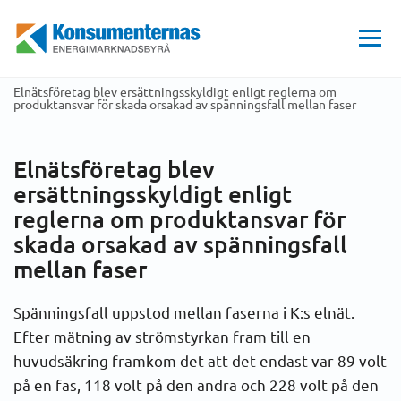
Hem
Få mer stöd
Beslut från Allmänna reklamationsnämnden och domstol
Energimarknadsbyrån
Arn items
2003
Elnätsföretag blev ersättningsskyldigt enligt reglerna om
produktansvar för skada orsakad av spänningsfall mellan faser
Elnätsföretag blev
ersättningsskyldigt enligt
reglerna om produktansvar för
skada orsakad av spänningsfall
mellan faser
Spänningsfall uppstod mellan faserna i K:s elnät.
Efter mätning av strömstyrkan fram till en
huvudsäkring framkom det att det endast var 89 volt
på en fas, 118 volt på den andra och 228 volt på den