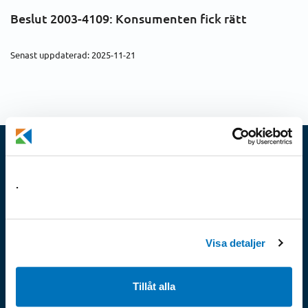
Beslut 2003-4109:
Konsumenten fick rätt
Senast uppdaterad: 2025-11-21
Konsumenternas
.
Energimarknadsbyrå
Konsumenternas Energimarknadsbyrå ger
privatpersoner och småföretagare oberoende och
Visa detaljer
kostnadsfri vägledning i frågor som rör el, gas och
fjärrvärme. Vi är experter på konsumenträtt inom
Tillåt alla
el-, gas- och fjärrvärmemarknaderna.