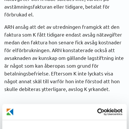
avstämningsfakturan eller tidigare, betalat för
förbrukad el.
ARN ansåg att det av utredningen framgick att den
faktura som K fått tidigare endast avsåg nätavgifter
medan den faktura hon senare fick avsåg kostnader
för elförbrukningen. ARN konstaterade också att
avsaknaden av kunskap om gällande lagstiftning inte
är något som kan åberopas som grund för
betalningsbefrielse. Eftersom K inte lyckats visa
något annat skäl till varför hon inte förstod att hon
skulle debiteras ytterligare, avslog K yrkandet.
Beslut 2006-3971:
Konsumenten fick inte rätt