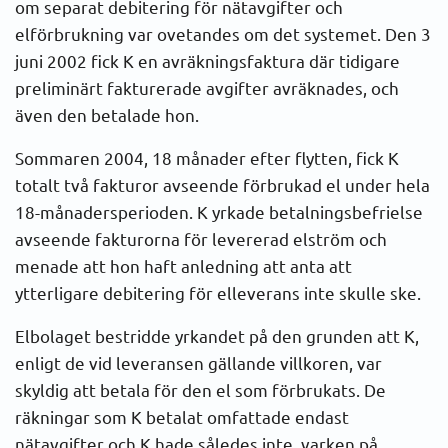
om separat debitering för nätavgifter och
elförbrukning var ovetandes om det systemet. Den 3
juni 2002 fick K en avräkningsfaktura där tidigare
preliminärt fakturerade avgifter avräknades, och
även den betalade hon.
Sommaren 2004, 18 månader efter flytten, fick K
totalt två fakturor avseende förbrukad el under hela
18-månadersperioden. K yrkade betalningsbefrielse
avseende fakturorna för levererad elström och
menade att hon haft anledning att anta att
ytterligare debitering för elleverans inte skulle ske.
Elbolaget bestridde yrkandet på den grunden att K,
enligt de vid leveransen gällande villkoren, var
skyldig att betala för den el som förbrukats. De
räkningar som K betalat omfattade endast
nätavgifter och K hade således inte, varken på