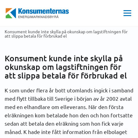
Hem
Få mer stöd
Beslut från Allmänna reklamationsnämnden och domstol
Energimarknadsbyrån
Arn items
2006
Konsument kunde inte skylla på okunskap om lagstiftningen för
att slippa betala för förbrukad el
Konsument kunde inte skylla på
okunskap om lagstiftningen för
att slippa betala för förbrukad el
K som under flera år bott utomlands ingick i samband
med flytt tillbaka till Sverige i början av år 2002 avtal
med en elhandlare om elleverans. När den första
elräkningen kom betalade hon den och hon fortsatte
sedan att betala den elräkning som hon fick varje
månad. K hade inte fått information från elbolaget