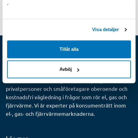
.
Senast uppdaterad: 2025-11-21
Visa detaljer
Tillåt alla
Konsumenternas
Energimarknadsbyrå
Avböj
Konsumenternas Energimarknadsbyrå ger
privatpersoner och småföretagare oberoende och
kostnadsfri vägledning i frågor som rör el, gas och
fjärrvärme. Vi är experter på konsumenträtt inom
el-, gas- och fjärrvärmemarknaderna.