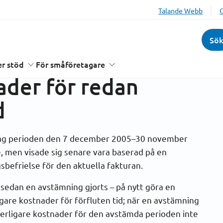
Talande Webb
ationsnämnden och domstol
Arn items
2008
ör redan fakturerad period
Sö
de inte betala
r stöd
För småföretagare
ader för redan
d
såg perioden den 7 december 2005–30 november
, men visade sig senare vara baserad på en
sbefrielse för den aktuella fakturan.
 sedan en avstämning gjorts – på nytt göra en
are kostnader för förfluten tid; när en avstämning
terligare kostnader för den avstämda perioden inte