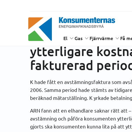
Hem
Få mer stöd
Beslut från Allmänna reklam
Konsument behövde inte betala ytterligare kostnader f
Konsument behöv
Energimarknadsbyrån
El
Gas
Fjärrvärme
Få me
ytterligare kostn
fakturerad perio
K hade fått en avstämningsfaktura som av
2006. Samma period hade stämts av tidigare
beräknad mätarställning. K yrkade betalning
ARN fann att en elhandlare saknar rätt att –
avstämning och påföra konsumenten ytterlig
gjorts ska konsumenten kunna lita på att yt