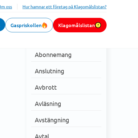
Om oss
Hur hamnar ett företag på Klagomålslistan?
k
Gaspriskollen
Klagomålslistan
Kategorier
Abonnemang
Anslutning
Avbrott
Avläsning
Avstängning
Avtal