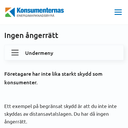
Hem
För småföretagare
Företagsportalen
Ingen ångerrätt
Energimarknadsbyrån
Ingen ångerrätt
Undermeny
Företagsportalen
Företagare har inte lika starkt skydd som
Allmänna avtalsvillkor
Hur kan tvisten lösas?
konsumenter.
1. Ogiltigt avtal
Ett exempel på begränsat skydd är att du inte inte
2. Ingen ångerrätt
skyddas av distansavtalslagen. Du har då ingen
ångerrätt.
3. Avtal och villkor