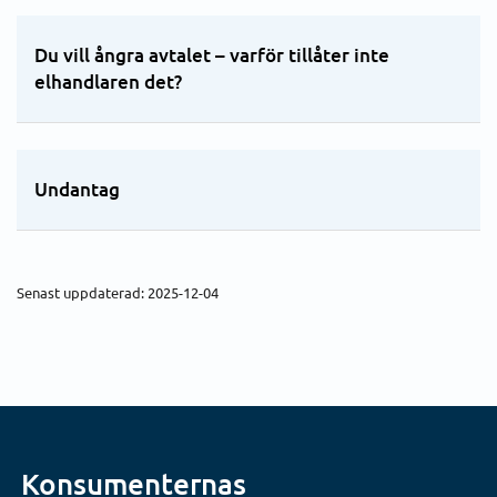
4. Lösenavgift eller brytavgift
Du vill ångra avtalet – varför tillåter inte
elhandlaren det?
Undantag
Senast uppdaterad: 2025-12-04
Konsumenternas