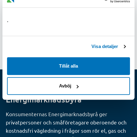
Gasmätning och fakturering av levererad
energi
.
Senast uppdaterad: 2026-07-07
Visa detaljer
Tillåt alla
Avböj
Konsumenternas
Energimarknadsbyrå
Konsumenternas Energimarknadsbyrå ger
privatpersoner och småföretagare oberoende och
kostnadsfri vägledning i frågor som rör el, gas och