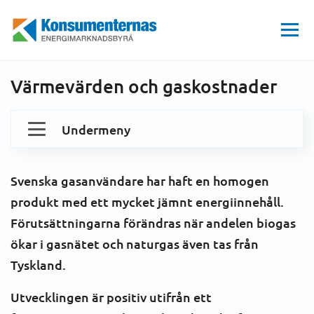
Hem
GAS
Dina gasavtal och kostnader
Värmevärden och gaskostnader
Energimarknadsbyrån
Värmevärden och gaskostnader
Undermeny
Dina gasavtal och kostnader
Svenska gasanvändare har haft en homogen
Att byta gashandelsföretag
Konsumenträtt
produkt med ett mycket jämnt energiinnehåll.
Förutsättningarna förändras när andelen biogas
Gaspriser och avtal
Gasmarknaden i Sverige
ökar i gasnätet och naturgas även tas från
Tyskland.
Gaspriskollen
Utvecklingen är positiv utifrån ett
Värmevärden och gaskostnader