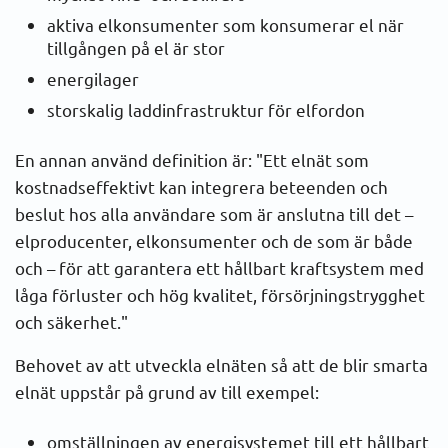
aktiva elkonsumenter som konsumerar el när
tillgången på el är stor
Det svenska elnätet
energilager
Energimarknadsinspektionen
storskalig laddinfrastruktur för elfordon
Svenska kraftnät
En annan använd definition är: "Ett elnät som
kostnadseffektivt kan integrera beteenden och
Elens väg
beslut hos alla användare som är anslutna till det –
elproducenter, elkonsumenter och de som är både
Smarta elnät
och – för att garantera ett hållbart kraftsystem med
låga förluster och hög kvalitet, försörjningstrygghet
Elområden
och säkerhet."
Behovet av att utveckla elnäten så att de blir smarta
elnät uppstår på grund av till exempel:
omställningen av energisystemet till ett hållbart