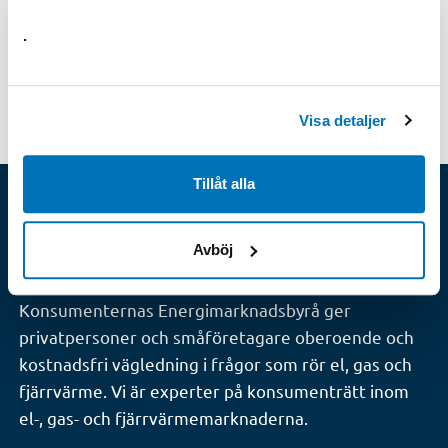
.
Senast uppdaterad: 2021-09-17
Visa detaljer
Tillåt alla
Konsumenternas
Avböj
Energimarknadsbyrå
Konsumenternas Energimarknadsbyrå ger
privatpersoner och småföretagare oberoende och
kostnadsfri vägledning i frågor som rör el, gas och
fjärrvärme. Vi är experter på konsumenträtt inom
el-, gas- och fjärrvärmemarknaderna.