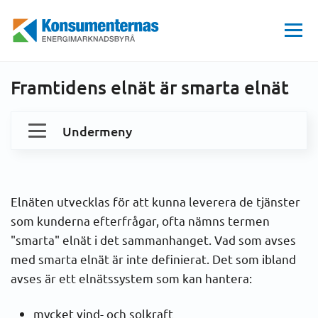
Hem
EL
Elmarknaden
Det svenska elnätet
Smarta elnät
Energimarknadsbyrån
Framtidens elnät är smarta elnät
Undermeny
Dina elavtal och kostnader
Elnäten utvecklas för att kunna leverera de tjänster
Konsumenträtt
som kunderna efterfrågar, ofta nämns termen
"smarta" elnät i det sammanhanget. Vad som avses
Elmarknaden
med smarta elnät är inte definierat. Det som ibland
avses är ett elnätssystem som kan hantera:
Så här fungerar elmarknaden
mycket vind- och solkraft
Elmarknaden i Sverige