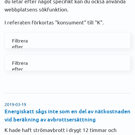
du letar efter något specifikt kan du också använda
webbplatsens sökfunktion.
I referaten förkortas "konsument" till "K".
Filtrera
efter
kategori
Abonnemang
Filtrera
efter
Anslutning
år
Alla poster
Avbrott
2023
Avläsning
2019-03-19
2022
Energiskatt sågs inte som en del av nätkostnaden
Avstängning
vid beräkning av avbrottsersättning
2021
K hade haft strömavbrott i drygt 12 timmar och
Avtal