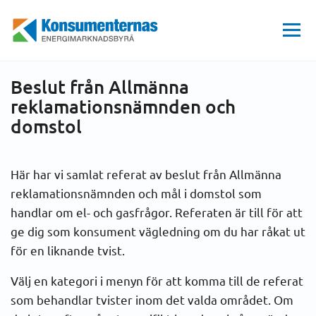
Hem
Få mer stöd
Beslut från Allmänna reklamationsnämnden och domstol
Energimarknadsbyrån
Beslut från Allmänna
reklamationsnämnden och
domstol
Här har vi samlat referat av beslut från Allmänna
reklamationsnämnden och mål i domstol som
handlar om el- och gasfrågor. Referaten är till för att
ge dig som konsument vägledning om du har råkat ut
för en liknande tvist.
Välj en kategori i menyn för att komma till de referat
som behandlar tvister inom det valda området. Om