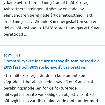
yrkade avbrottsersättning från sitt nätföretag.
2020
Avbrottsersättningen utgörs av en andel av
Elhandelsbyte
elanvändaren beräknade årliga nätkostnad. I sitt
2019
ersättningskrav räknade K in energiskatten som en
Elkvalitet
del av nätkostnaden. Nätföretaget medgav att K var
2018
berättigad ...
Faktura
2017
Förbrukning
2016
2017-11-13
Domstol tyckte inte att nätavgift som bestod av
Förmedling
2015
20% fast och 80% rörlig avgift var orättvis
Inkasso
Ett elnätsföretag stämde en konsument som
2014
vägrade att betala sina elnätsavgifter. K ansåg att
Lösenavgift
beräkningsmodellen för de fakturerade
2013
nätavgifterna inte var skälig och objektiv samt att
Nätavgifter
nätavgifterna var diskriminerande mot kunder med
2012