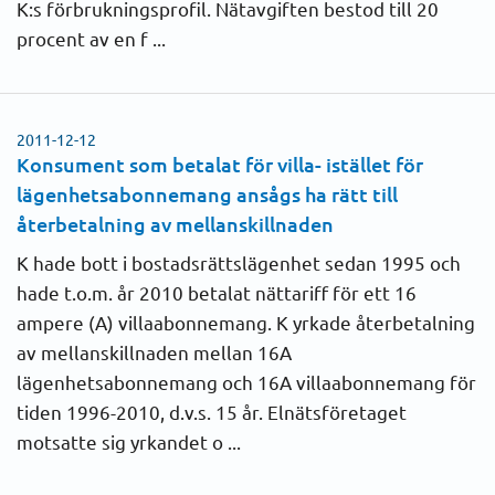
K:s förbrukningsprofil. Nätavgiften bestod till 20
Prisändring
procent av en f ...
2011
Skadestånd
2010
2011-12-12
Säkring
Konsument som betalat för villa- istället för
2009
lägenhetsabonnemang ansågs ha rätt till
Övrigt
återbetalning av mellanskillnaden
2008
K hade bott i bostadsrättslägenhet sedan 1995 och
Gas
2007
hade t.o.m. år 2010 betalat nättariff för ett 16
ampere (A) villaabonnemang. K yrkade återbetalning
2006
av mellanskillnaden mellan 16A
lägenhetsabonnemang och 16A villaabonnemang för
2005
tiden 1996-2010, d.v.s. 15 år. Elnätsföretaget
motsatte sig yrkandet o ...
2004