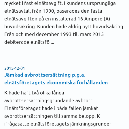
mycket i fast elnätsavgift. I kundens ursprungliga
2020
elnätsavtal, från 1990, baserades den fasta
Elhandelsbyte
elnätsavgiften på en installerad 16 Ampere (A)
2019
huvudsäkring. Kunden hade aldrig bytt huvudsäkring.
Elkvalitet
Från och med december 1993 till mars 2015
2018
debiterade elnätsfö ...
Faktura
2017
Förbrukning
2016
2015-12-01
Jämkad avbrottsersättning p.g.a.
Förmedling
2015
elnätsföretagets ekonomiska förhållanden
Inkasso
K hade haft två olika långa
2014
avbrottsersättningsgrundande avbrott.
Lösenavgift
Elnätsföretaget hade i båda fallen jämkat
2013
avbrottsersättningen till samma belopp. K
Nätavgifter
ifrågasatte elnätsföretagets jämkningsgrunder
2012