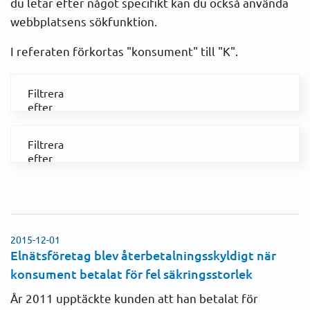
du letar efter något specifikt kan du också använda
webbplatsens sökfunktion.
I referaten förkortas "konsument" till "K".
Filtrera
efter
kategori
Abonnemang
Filtrera
efter
Anslutning
år
Alla poster
Avbrott
2023
Avläsning
2015-12-01
2022
Elnätsföretag blev återbetalningsskyldigt när
Avstängning
konsument betalat för fel säkringsstorlek
2021
År 2011 upptäckte kunden att han betalat för
Avtal