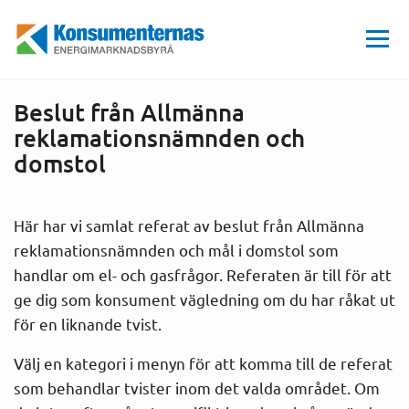
Hem
Få mer stöd
Beslut från Allmänna reklamationsnämnden och domstol
Energimarknadsbyrån
Beslut från Allmänna
reklamationsnämnden och
domstol
Här har vi samlat referat av beslut från Allmänna
reklamationsnämnden och mål i domstol som
handlar om el- och gasfrågor. Referaten är till för att
ge dig som konsument vägledning om du har råkat ut
för en liknande tvist.
Välj en kategori i menyn för att komma till de referat
som behandlar tvister inom det valda området. Om