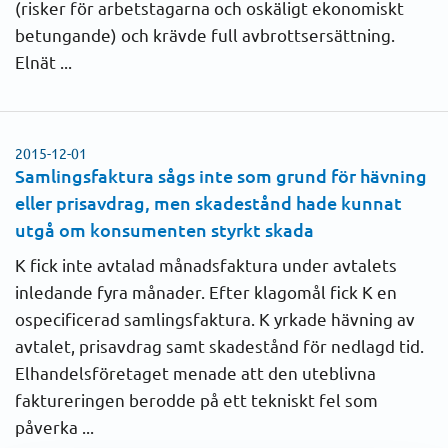
(risker för arbetstagarna och oskäligt ekonomiskt
Prisändring
betungande) och krävde full avbrottsersättning.
2011
Elnät ...
Skadestånd
2010
Säkring
2009
2015-12-01
Samlingsfaktura sågs inte som grund för hävning
Övrigt
eller prisavdrag, men skadestånd hade kunnat
2008
utgå om konsumenten styrkt skada
Gas
2007
K fick inte avtalad månadsfaktura under avtalets
inledande fyra månader. Efter klagomål fick K en
2006
ospecificerad samlingsfaktura. K yrkade hävning av
avtalet, prisavdrag samt skadestånd för nedlagd tid.
2005
Elhandelsföretaget menade att den uteblivna
faktureringen berodde på ett tekniskt fel som
2004
påverka ...