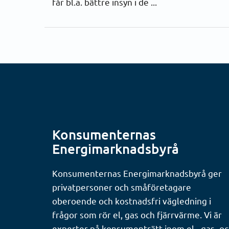
får bl.a. bättre insyn i de ...
Konsumenternas
Energimarknadsbyrå
Konsumenternas Energimarknadsbyrå ger
privatpersoner och småföretagare
oberoende och kostnadsfri vägledning i
frågor som rör el, gas och fjärrvärme. Vi är
experter på konsumenträtt inom el-, gas- o