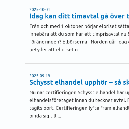
2025-10-01
Idag kan ditt timavtal gå över t
Från och med 1 oktober börjar elpriset sätta
innebära att du som har ett timprisavtal nu ö
förändringen? Elbörserna i Norden går idag öv
betyder att elpriset n ...
2025-09-19
Schysst elhandel upphör – så s
Nu när certifieringen Schysst elhandel har up
elhandelsföretaget innan du tecknar avtal. 
tagits bort. Certifieringen lyfte fram elhan
binda sig till ...