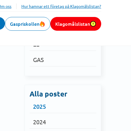
Om oss
Hur hamnar ett företag på Klagomålslistan?
k
Gaspriskollen
Klagomålslistan
Kategorier
EL
GAS
Alla poster
2025
2024