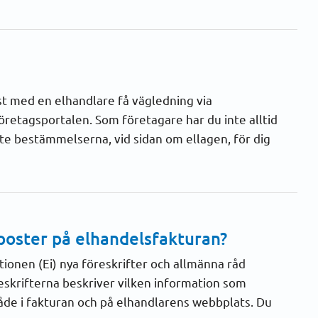
st med en elhandlare få vägledning via
retagsportalen. Som företagare har du inte alltid
e bestämmelserna, vid sidan om ellagen, för dig
poster på elhandelsfakturan?
ionen (Ei) nya föreskrifter och allmänna råd
öreskrifterna beskriver vilken information som
både i fakturan och på elhandlarens webbplats. Du