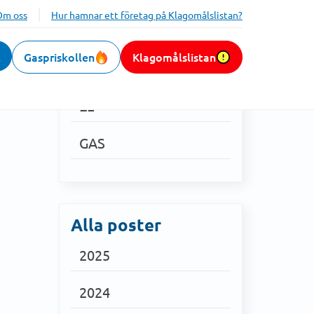
Om oss
Hur hamnar ett företag på Klagomålslistan?
k
Gaspriskollen
Klagomålslistan
Kategorier
EL
GAS
Alla poster
2025
2024