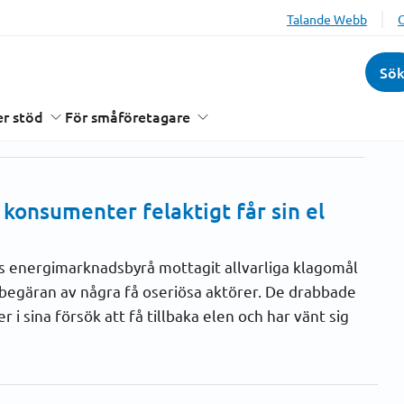
Talande Webb
Sö
r stöd
För småföretagare
r konsumenter felaktigt får sin el
s energimarknadsbyrå mottagit allvarliga klagomål
 begäran av några få oseriösa aktörer. De drabbade
i sina försök att få tillbaka elen och har vänt sig