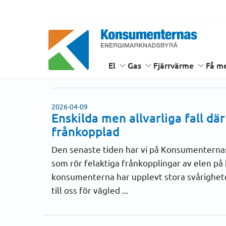
Hem
Nyheter
Nyheter
Energimarknadsbyrån
El
Gas
Fjärrvärme
Få me
2026-04-09
Enskilda men allvarliga fall dä
frånkopplad
Den senaste tiden har vi på Konsumenterna
som rör felaktiga frånkopplingar av elen på
konsumenterna har upplevt stora svårigheter 
till oss för vägled ...