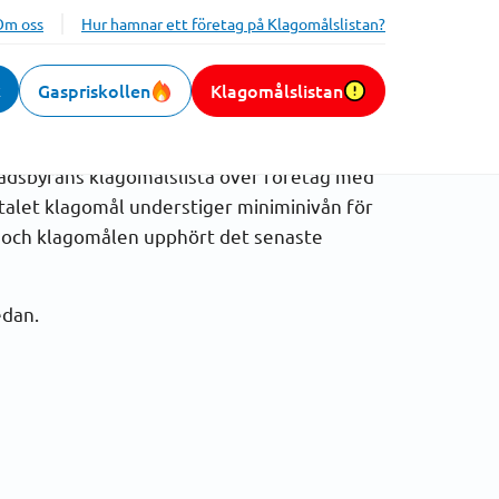
Om oss
Hur hamnar ett företag på Klagomålslistan?
k
Gaspriskollen
Klagomålslistan
information
nadsbyråns klagomålslista över företag med
ntalet klagomål understiger miniminivån för
s och klagomålen upphört det senaste
edan.