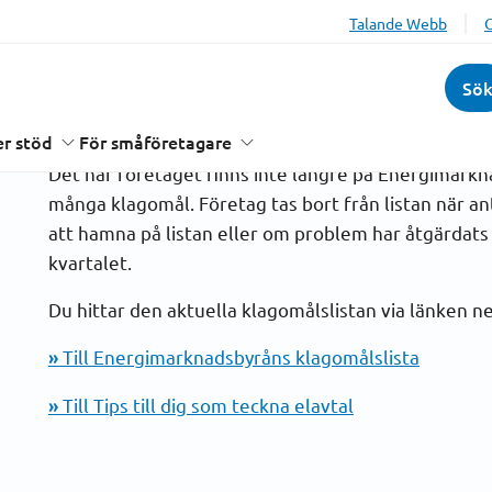
Talande Webb
Sö
Inaktuell klagomåls
r stöd
För småföretagare
Det här företaget finns inte längre på Energimark
många klagomål. Företag tas bort från listan när a
att hamna på listan eller om problem har åtgärdat
kvartalet.
Du hittar den aktuella klagomålslistan via länken n
»
Till Energimarknadsbyråns klagomålslista
»
Till Tips till dig som teckna elavtal