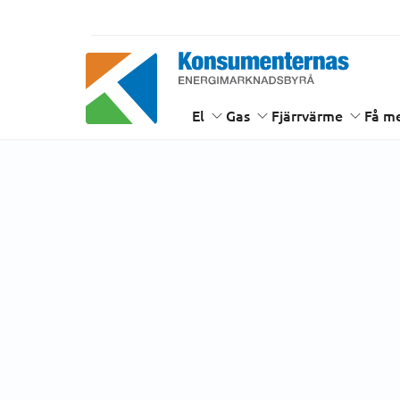
Hem
Inaktuell klagomålsinformation
Energimarknadsbyrån
El
Gas
Fjärrvärme
Få me