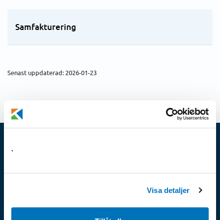
Samfakturering
Senast uppdaterad: 2026-01-23
.
Konsumenternas
Energimarknadsbyrå
Visa detaljer
Konsumenternas Energimarknadsbyrå ger
privatpersoner och småföretagare oberoende och