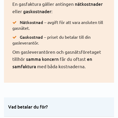
En gasfaktura gäller antingen
nätkostnader
eller
gaskostnader
:
Avläsning och gasmätare
Nätkostnad
– avgift för att vara ansluten till
Faktura
gasnätet.
Gaskostnad
– priset du betalar till din
Fakturering
gasleverantör.
Om gasleverantören och gasnätsföretaget
Gasfaktura
tillhör
samma koncern
får du oftast
en
samfaktura
med båda kostnaderna.
Gasnätsfaktura
Betalning
Energiråd
Vad betalar du för?
Avbrott