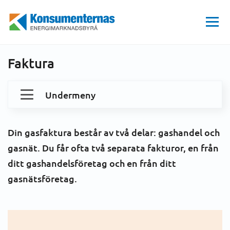
Hem
GAS
Konsumenträtt
Mätning och förbrukning
Faktura
Energimarknadsbyrån
Faktura
Undermeny
Dina gasavtal och kostnader
Din gasfaktura består av två delar:
gas
handel
och
Konsumenträtt
gas
nät
. Du får ofta två separata fakturor, en från
ditt gashandelsföretag och en från ditt
Regler och beslut
Gasmarknaden i Sverige
gasnätsföretag.
Krav och frånkoppling
Mätning och förbrukning