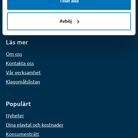
kostnadsfri vägledning i frågor som rör el, gas och
Tillåt alla
fjärrvärme. Vi är experter på konsumenträtt inom
el-, gas- och fjärrvärmemarknaderna.
Avböj
Läs mer
Om oss
Kontakta oss
Vår verksamhet
Klagomålslistan
Populärt
Nyheter
Dina elavtal och kostnader
Konsumenträtt