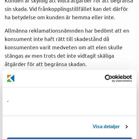
Kunden är skyldig att vidta åtgärder för att begränsa
sin skada. Vid frånkopplingstillfället kan det därför
ha betydelse om kunden är hemma eller inte.
Allmänna reklamationsnämnden har bedömt att en
konsument inte haft rätt till skadestånd då
konsumenten varit medveten om att elen skulle
stängas av men trots det inte vidtagit skäliga
åtgärder för att begränsa skadan.
»
Läs en sammanfattning av Allmänna
reklamationsnämndens beslut
.
Om du har handlat otillbörligt
Om kunden har handlat otillbörligt kan överföringen
Visa detaljer
av el avbrytas trots att hinder för frånkoppling