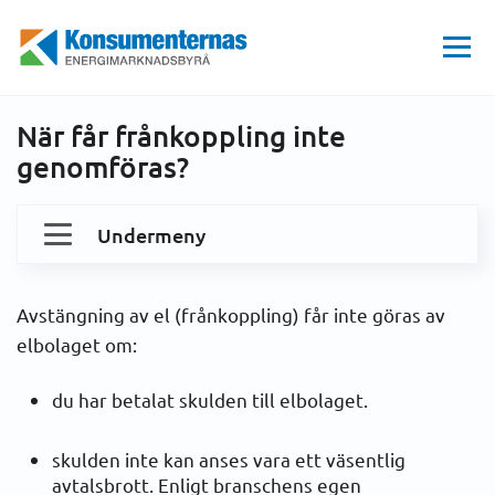
Hem
EL
Konsumenträtt
Krav och frånkoppling
Undantag från rätten till avstängning
Energimarknadsbyrån
När får frånkoppling inte
genomföras?
Undermeny
Dina elavtal och kostnader
Avstängning av el (frånkoppling) får inte göras av
elbolaget om:
Konsumenträtt
du har betalat skulden till elbolaget.
Klagoguide
Elmarknaden
skulden inte kan anses vara ett väsentlig
Elkvalitet och strömavbrott
avtalsbrott. Enligt branschens egen