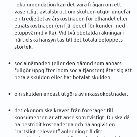
rekommendation kan det vara frågan om ett
Krav och frånkoppling
väsentligt avtalsbrott om skulden utgör ungefär
en tredjedel av årskostnaden för elhandel eller
Om du ska bestrida en faktura eller ett avtal
elnätskostnader (en fjärdedel för kunder med
eluppvärmd villa). Vid två obetalda räkningar i
Obetalda elräkningar - när stängs elen av?
närtid ska hänsyn tas till det totala beloppets
storlek.
Steg för steg - kraven på elbolaget innan elen
stängs av
socialnämnden (eller den nämnd som annars
fullgör uppgifter inom socialtjänsten) åtar sig att
Vad kostar det dig när elen stängs av?
betala skulden eller har betalat skulden.
Undantag från rätten till avstängning
om skulden endast utgörs av inkassokostnader.
Om du anser att ett elföretag är skyldig dig
det ekonomiska kravet från företaget till
pengar
konsumenten är att anse som tvistigt. Du ska då
ha bestridit kostnaderna och ha angivit en
Regler och beslut
"rättsligt relevant" anledning till ditt