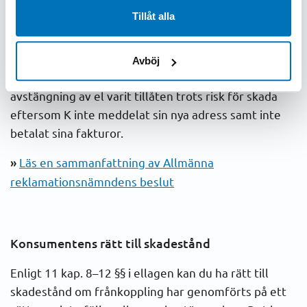
föreligger enligt ovan. Här avses till exempel kunder
Tillåt alla
som har betalningsförmåga men ändå inte betalar
trots att de riskerar att drabbas av en skada.
Avböj
Allmänna reklamationsnämnden har bedömt att
avstängning av el varit tillåten trots risk för skada
eftersom K inte meddelat sin nya adress samt inte
betalat sina fakturor.
»
Läs en sammanfattning av Allmänna
reklamationsnämndens beslut
Konsumentens rätt till skadestånd
Enligt 11 kap. 8–12 §§ i ellagen kan du ha rätt till
skadestånd om frånkoppling har genomförts på ett